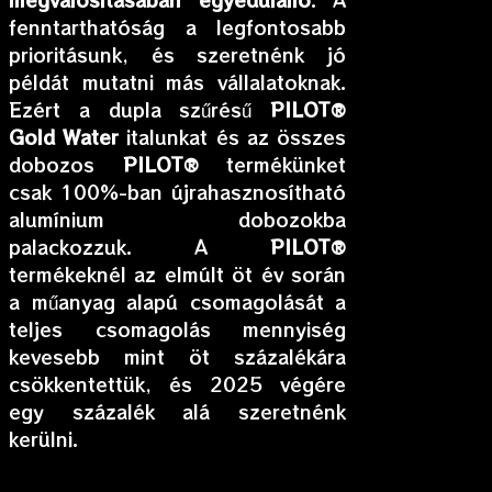
fenntarthatóság a legfontosabb
prioritásunk, és szeretnénk jó
példát mutatni más vállalatoknak.
Ezért a dupla szűrésű
PILOT®
Gold Water
italunkat és az összes
dobozos
PILOT®
termékünket
csak 100%-ban újrahasznosítható
alumínium dobozokba
palackozzuk. A
PILOT®
termékeknél az elmúlt öt év során
a műanyag alapú csomagolását a
teljes csomagolás mennyiség
kevesebb mint öt százalékára
csökkentettük, és 2025 végére
egy százalék alá szeretnénk
kerülni.