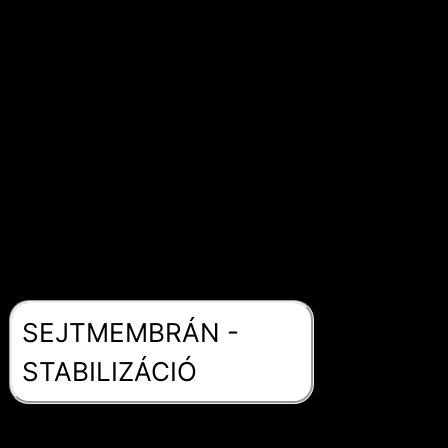
funkcióval
rendelkezik az
emberi és állati
szervezetben. Íme
néhány ok, amiért a
taurin fontos:
SEJTMEMBRÁN -
STABILIZÁCIÓ