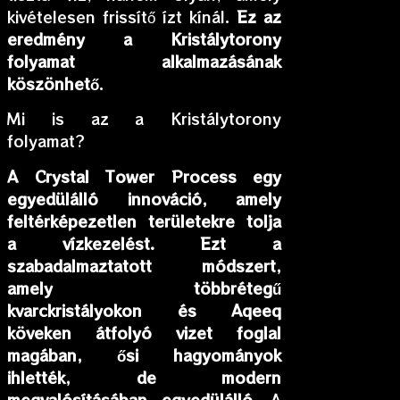
kivételesen frissítő ízt kínál.
Ez az
eredmény a Kristálytorony
folyamat alkalmazásának
köszönhető
.
Mi is az a Kristálytorony
folyamat?
A Crystal Tower Process egy
egyedülálló innováció, amely
feltérképezetlen területekre tolja
a vízkezelést.
Ezt a
szabadalmaztatott módszert,
amely többrétegű
kvarckristályokon és Aqeeq
köveken átfolyó vizet foglal
magában, ősi hagyományok
ihlették, de modern
megvalósításában egyedülálló
. A