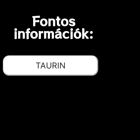
Fontos
információk:
TAURIN
A taurin egy fontos
aminosav, amely
több alapvető
élettani folyamatban