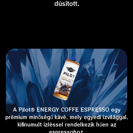
dúsított.
A Pilot® ENERGY COFFE ESPRESSO egy
prémium minőségű kávé, mely egyedi ízvilággal,
kifinumult izléssel rendelkezik hűen az
espressohoz.