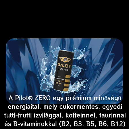
A Pilot® ZERO egy prémium minőségű
energiaital, mely cukormentes, egyedi
tutti-frutti ízvilággal, koffeinnel, taurinnal
és B-vitaminokkal (B2, B3, B5, B6, B12)