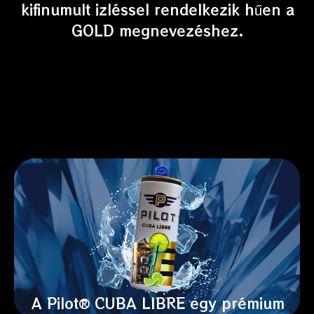
kifinumult izléssel rendelkezik hűen a
GOLD megnevezéshez.
A Pilot® CUBA LIBRE egy prémium