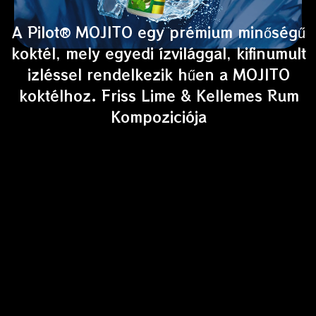
A Pilot® MOJITO egy prémium minőségű
koktél, mely egyedi ízvilággal, kifinumult
izléssel rendelkezik hűen a MOJITO
koktélhoz. Friss Lime & Kellemes Rum
Kompoziciója